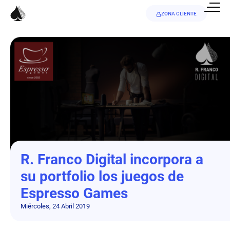
ZONA CLIENTE
R. Franco Digital incorpora a
su portfolio los juegos de
Espresso Games
Miércoles, 24 Abril 2019