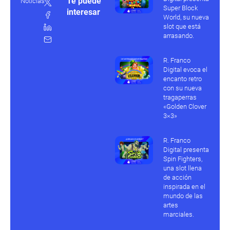
Te puede
Noticias
Super Block
interesar
World, su nueva
slot que está
arrasando.
R. Franco
Digital evoca el
encanto retro
con su nueva
tragaperras
«Golden Clover
3×3»
R. Franco
Digital presenta
Spin Fighters,
una slot llena
de acción
inspirada en el
mundo de las
artes
marciales.