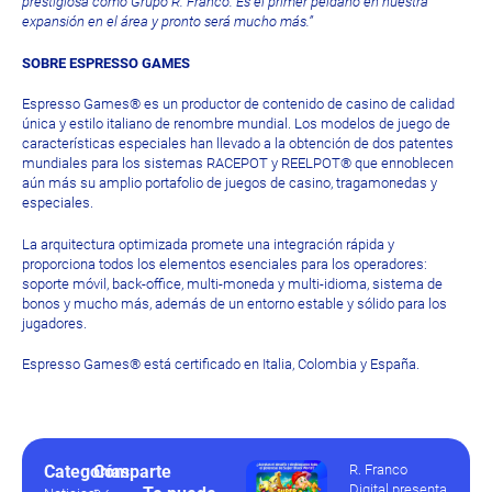
prestigiosa como Grupo R. Franco. Es el primer peldaño en nuestra
expansión en el área y pronto será mucho más.”
SOBRE
ESPRESSO GAMES
Espresso Games® es un productor de contenido de casino de calidad
única y estilo italiano de renombre mundial. Los modelos de juego de
características especiales han llevado a la obtención de dos patentes
mundiales para los sistemas RACEPOT y REELPOT® que ennoblecen
aún más su amplio portafolio de juegos de casino, tragamonedas y
especiales.
La arquitectura optimizada promete una integración rápida y
proporciona todos los elementos esenciales para los operadores:
soporte móvil, back-office, multi-moneda y multi-idioma, sistema de
bonos y mucho más, además de un entorno estable y sólido para los
jugadores.
Espresso Games® está certificado en Italia, Colombia y España.
Categorías
Comparte
R. Franco
Digital presenta