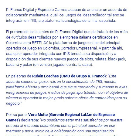
R. Franco Digital y Espresso Games acaban de anunciar un acuerdo de
colaboración mediante el cuál los juegos del desarrollador italiano se
integrarán en IRIS, la plataforma tecnológica de la filial española.
El primero de los clientes de R. Franco Digital que disfrutará de los más
de 40 títulos desarrollados por la empresa italiana certificados en
Colombia será BETPLAY, la plataforma de juego online del principal
operador de juego en Colombia, Corredor Empresarial. A partir de ahí,
cualquier operador integrado con IRIS tendrá a su disposición y a
disposición de sus clientes nuevos juegos de slots, ruletas, black jack,
bacarrá y poker (en versión jugador contra la casa).
En palabras de
Rubén Loeches (CMO de Grupo R. Franco)
: “
Este
acuerdo supone un paso más en la consolidación de IRIS, nuestra
plataforma abierta y omnicanal, que sigue creciendo y sumando nuevas
integraciones de juegos, medios de pago, sportsbook… con el objetivo de
ofrecer al operador la mejor y más potente oferta de contenidos para su
negocio.”
Por su parte,
Vera Motto (Gerente Regional LatAm de Espresso
Games)
declaraba:
“No podríamos estar más satisfechos por nuestra
entrada al mercado colombiano con el principal operador en ese
mercado y por el inicio de la colaboración con una organización