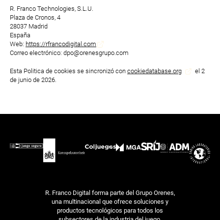
R. Franco Technologies, S.L.U.
Plaza de Cronos, 4
28037 Madrid
España
Web:
https://rfrancodigital.com
Correo electrónico:
dpo@
orenesgrupo.com
Esta Politica de cookies se sincronizó con
cookiedatabase.org
el 2
de junio de 2026.
R. Franco Digital forma parte del Grupo Orenes,
una multinacional que ofrece soluciones y
productos tecnológicos para todos los
subsectores de la industria del juego.