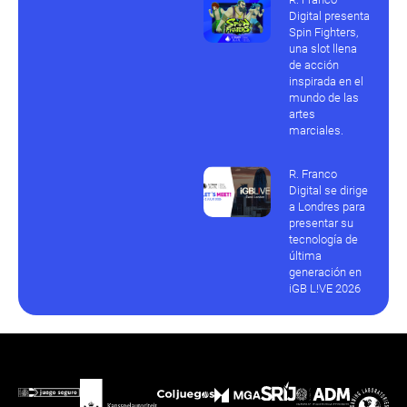
Digital presenta
Spin Fighters,
una slot llena
de acción
inspirada en el
mundo de las
artes
marciales.
R. Franco
Digital se dirige
a Londres para
presentar su
tecnología de
última
generación en
iGB L!VE 2026