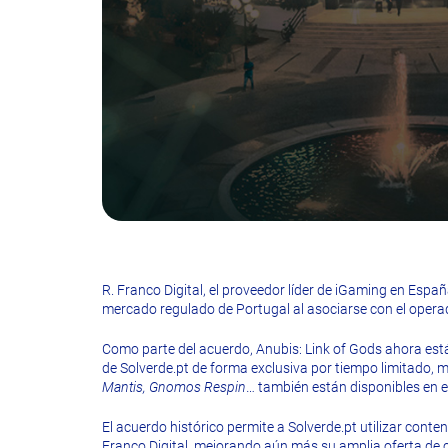
R. Franco Digital, el proveedor líder de iGaming en Espa
mercado regulado de Portugal al asociarse con el operado
Como parte del acuerdo, Anubis: Link of Gods ahora est
de Solverde.pt de forma exclusiva por tiempo limitado, 
Mantis, Gnomos Respin
… también están disponibles en e
El acuerdo histórico permite a Solverde.pt utilizar conte
Franco Digital, mejorando aún más su amplia oferta de 