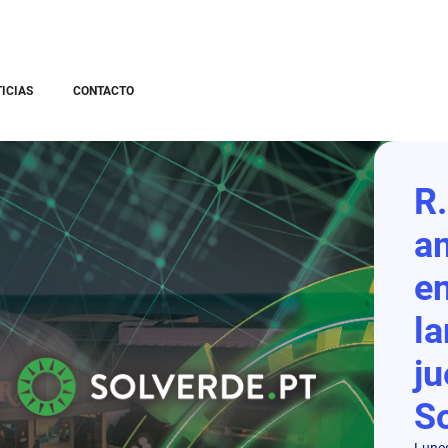
ICIAS
CONTACTO
R.
a
en
l
j
So
Lunes