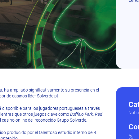
ña, ha ampliado significativamente su presencia en el
r de casinos líder Solverde.pt.
Ca
á disponible para los jugadores portugueses a través
Notic
mientras que otros juegos clave como
Buffalo Park, Red
l casino online del reconocido Grupo Solverde.
Co
nido producido por el talentoso estudio interno de R.
contenido.