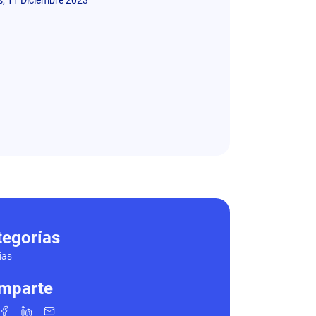
tegorías
ias
mparte