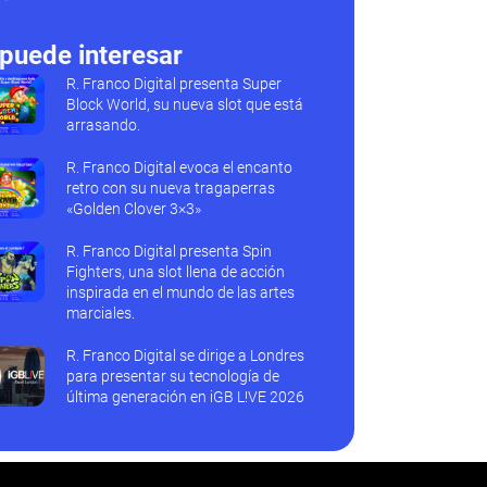
puede interesar
R. Franco Digital presenta Super
Block World, su nueva slot que está
arrasando.
R. Franco Digital evoca el encanto
retro con su nueva tragaperras
«Golden Clover 3×3»
R. Franco Digital presenta Spin
Fighters, una slot llena de acción
inspirada en el mundo de las artes
marciales.
R. Franco Digital se dirige a Londres
para presentar su tecnología de
última generación en iGB L!VE 2026