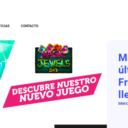
ICIAS
CONTACTO
Ma
úl
Fr
ll
Miérc