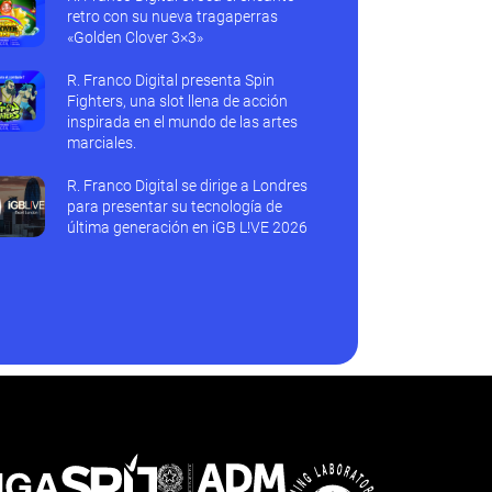
retro con su nueva tragaperras
«Golden Clover 3×3»
R. Franco Digital presenta Spin
Fighters, una slot llena de acción
inspirada en el mundo de las artes
marciales.
R. Franco Digital se dirige a Londres
para presentar su tecnología de
última generación en iGB L!VE 2026