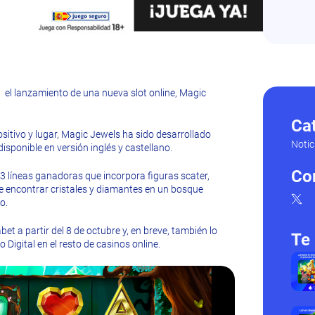
 el lanzamiento de una nueva slot online, Magic
Ca
sitivo y lugar, Magic Jewels ha sido desarrollado
Notic
disponible en versión inglés y castellano.
Co
243 líneas ganadoras que incorpora figuras scater,
ue encontrar cristales y diamantes en un bosque
o.
t a partir del 8 de octubre y, en breve, también lo
Te 
Digital en el resto de casinos online.