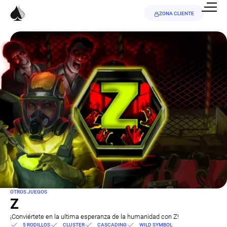
ZONA CLIENTE
OTROS JUEGOS
Z
¡Conviértete en la ultima esperanza de la humanidad con Z!
5 RODILLOS
CLUSTER
CASCADING
WILD SYMBOL