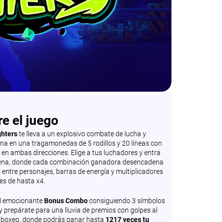
e el juego
ghters
te lleva a un explosivo combate de lucha y
ina en una tragamonedas de 5 rodillos y 20 líneas con
en ambas direcciones. Elige a tus luchadores y entra
rena, donde cada combinación ganadora desencadena
entre personajes, barras de energía y multiplicadores
es de hasta x4.
el emocionante
Bonus Combo
consiguiendo 3 símbolos
y prepárate para una lluvia de premios con golpes al
 boxeo, donde podrás ganar hasta
1217 veces tu