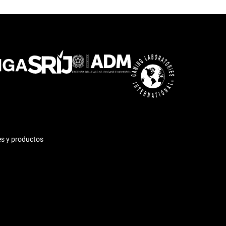
es y productos