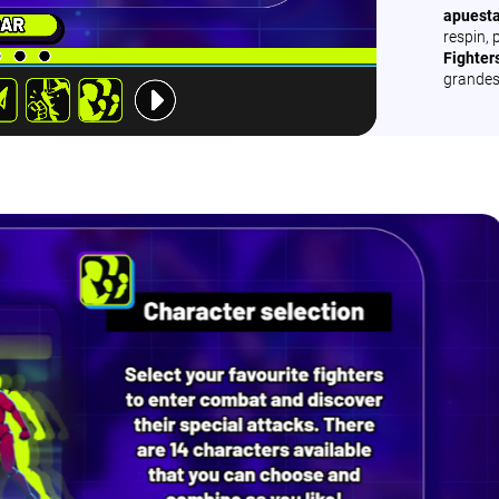
apuesta
respin,
Fighter
grandes