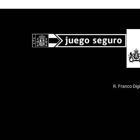
R. Franco Dig