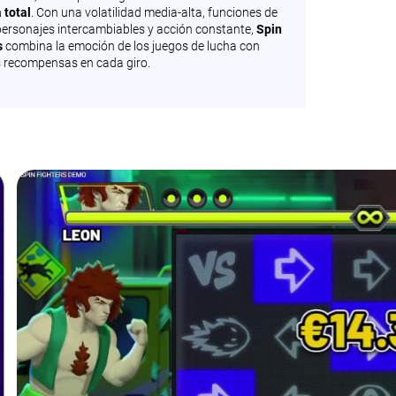
 total
. Con una volatilidad media-alta, funciones de
 personajes intercambiables y acción constante,
Spin
s
combina la emoción de los juegos de lucha con
 recompensas en cada giro.