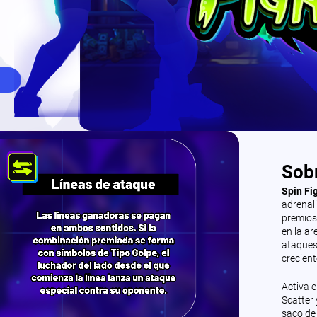
Sobr
Spin Fi
adrenal
premios 
en la a
ataques 
crecient
Activa 
Scatter 
saco de