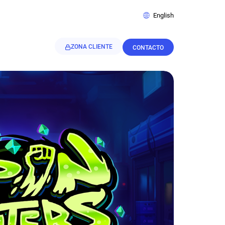
English
ZONA CLIENTE
CONTACTO