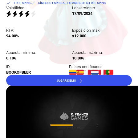
FREE SPINS
SÍMBOLO ESPECIAL EXPANDIDO EN FREE SPINS
Volatilidad:
Lanzamiento:
17/09/2024
RTP:
Exposición máx:
94.00%
x12.000
Apuesta mínima:
Apuesta máxima:
0.10€
10.00€
ID:
Países certificados:
BOOKOFBEER
JUGAR DEMO