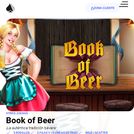
ZONA CLIENTE
OTROS JUEGOS
Book of Beer
¡La auténtica tradición bávara!
5 RODILLOS
3 FILAS Y 10 LÍNEAS DE PAGO
WILD / SCATTER