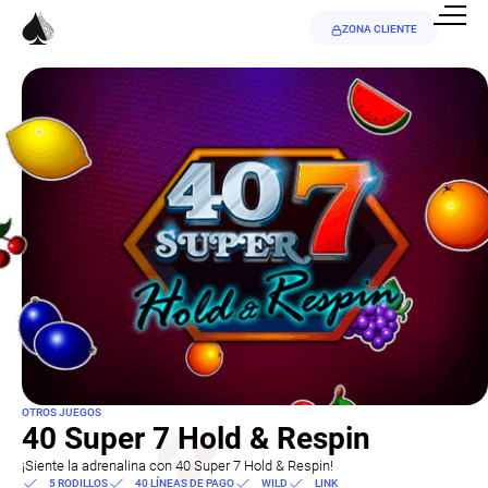
ZONA CLIENTE
OTROS JUEGOS
40 Super 7 Hold & Respin
¡Siente la adrenalina con 40 Super 7 Hold & Respin!
5 RODILLOS
40 LÍNEAS DE PAGO
WILD
LINK