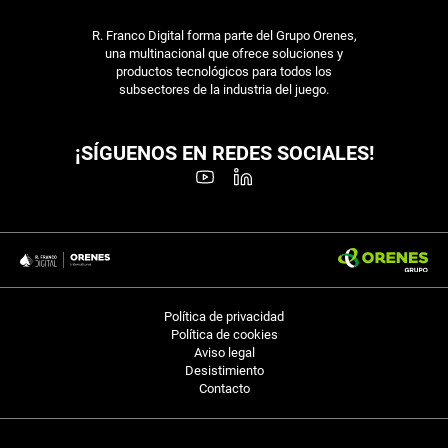
R. Franco Digital forma parte del Grupo Orenes,
una multinacional que ofrece soluciones y
productos tecnológicos para todos los
subsectores de la industria del juego.
¡SÍGUENOS EN REDES SOCIALES!
Política de privacidad
Política de cookies
Aviso legal
Desistimiento
Contacto